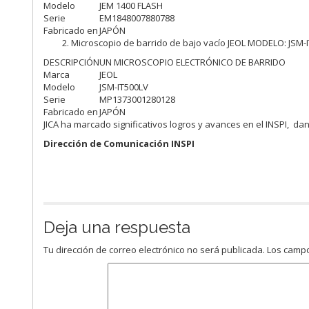
Modelo
JEM 1400 FLASH
Serie
EM1848007880788
Fabricado en
JAPÓN
Microscopio de barrido de bajo vacío JEOL MODELO: JSM
DESCRIPCIÓN
UN MICROSCOPIO ELECTRÓNICO DE BARRIDO
Marca
JEOL
Modelo
JSM-IT500LV
Serie
MP1373001280128
Fabricado en
JAPÓN
JICA ha marcado significativos logros y avances en el INSPI, 
Dirección de Comunicación INSPI
Deja una respuesta
Tu dirección de correo electrónico no será publicada.
Los campo