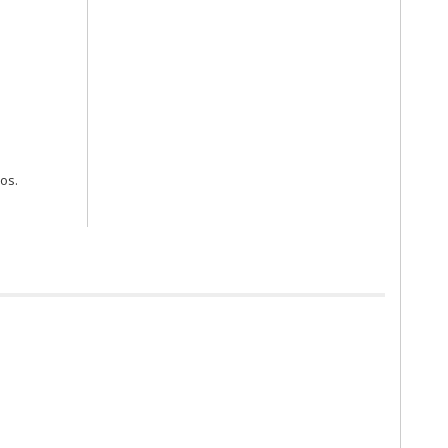
.
os.