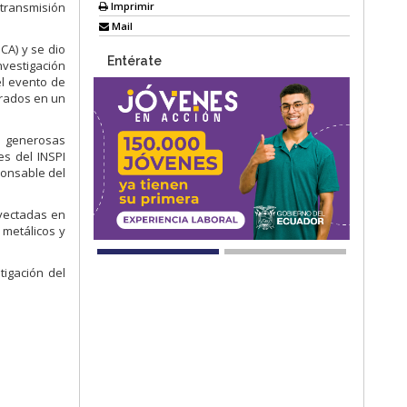
Imprimir
 transmisión
Mail
CA) y se dio
Entérate
nvestigación
el evento de
orados en un
 generosas
es del INSPI
ponsable del
oyectadas en
 metálicos y
tigación del