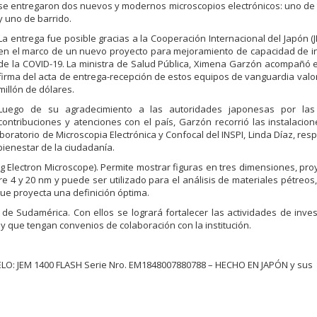
se entregaron dos nuevos y modernos microscopios electrónicos: uno de
y uno de barrido.
La entrega fue posible gracias a la Cooperación Internacional del Japón (JI
en el marco de un nuevo proyecto para mejoramiento de capacidad de i
de la COVID-19. La ministra de Salud Pública, Ximena Garzón acompañó 
firma del acta de entrega-recepción de estos equipos de vanguardia val
millón de dólares.
Luego de su agradecimiento a las autoridades japonesas por las
contribuciones y atenciones con el país, Garzón recorrió las instalacion
boratorio de Microscopia Electrónica y Confocal del INSPI, Linda Díaz, res
 bienestar de la ciudadanía.
ng Electron Microscope). Permite mostrar figuras en tres dimensiones, pr
e 4 y 20 nm y puede ser utilizado para el análisis de materiales pétreos,
que proyecta una definición óptima.
e Sudamérica. Con ellos se logrará fortalecer las actividades de inves
y que tengan convenios de colaboración con la institución.
ELO: JEM 1400 FLASH Serie Nro. EM1848007880788 – HECHO EN JAPÓN y sus