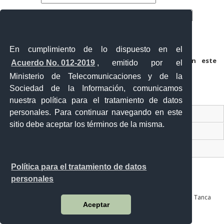
Correo electrónico
*
Web
En cumplimiento de lo dispuesto en el
Guarda mi nombre, correo electrónico y web en este
Acuerdo No. 012-2019
, emitido por el
navegador para la próxima vez que comente.
Ministerio de Telecomunicaciones y de la
Sociedad de la Información, comunicamos
nuestra política para el tratamiento de datos
personales. Para continuar navegando en este
Contacto Ciudadano Digital
sitio debe aceptar los términos de la misma.
Portal Trámites Ciudadanos
Sistema Nacional de Información (SNI)
Política para el tratamiento de datos
personales
Av. Julián Coronel 905 entre Esmeraldas y José Mascote Av. Juan Tanca
Aceptar
Marengo No. 100 y Av. de las Américas
Guayaquil - Ecuador
Teléfono: 04 228 8097