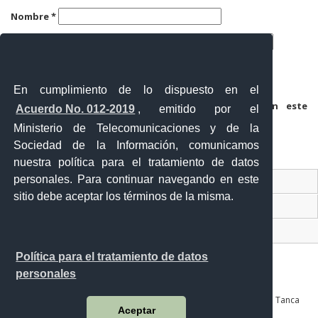
Nombre
*
Correo electrónico
*
Web
En cumplimiento de lo dispuesto en el
Guarda mi nombre, correo electrónico y web en este
Acuerdo No. 012-2019
, emitido por el
navegador para la próxima vez que comente.
Ministerio de Telecomunicaciones y de la
Sociedad de la Información, comunicamos
nuestra política para el tratamiento de datos
personales. Para continuar navegando en este
Contacto Ciudadano Digital
sitio debe aceptar los términos de la misma.
Portal Trámites Ciudadanos
Sistema Nacional de Información (SNI)
Política para el tratamiento de datos
personales
Av. Julián Coronel 905 entre Esmeraldas y José Mascote Av. Juan Tanca
Aceptar
Marengo No. 100 y Av. de las Américas