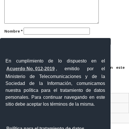
Nombre
*
Correo electrónico
*
Web
En cumplimiento de lo dispuesto en el
Guarda mi nombre, correo electrónico y web en este
Acuerdo No. 012-2019
, emitido por el
navegador para la próxima vez que comente.
Ministerio de Telecomunicaciones y de la
Sociedad de la Información, comunicamos
nuestra política para el tratamiento de datos
personales. Para continuar navegando en este
Contacto Ciudadano Digital
sitio debe aceptar los términos de la misma.
Portal Trámites Ciudadanos
Sistema Nacional de Información (SNI)
Política para el tratamiento de datos