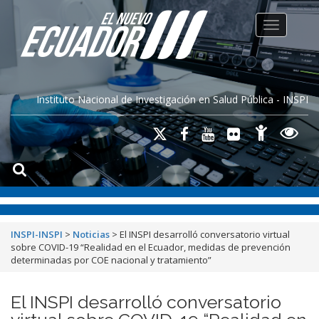
Toggle na
Instituto Nacional de Investigación en Salud Pública - INSPI
INSPI-INSPI
>
Noticias
>
El INSPI desarrolló conversatorio virtual
sobre COVID-19 “Realidad en el Ecuador, medidas de prevención
determinadas por COE nacional y tratamiento”
El INSPI desarrolló conversatorio