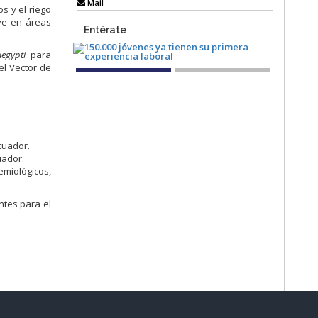
Mail
s y el riego
ve en áreas
Entérate
egypti
para
el Vector de
cuador.
uador.
miológicos,
ntes para el