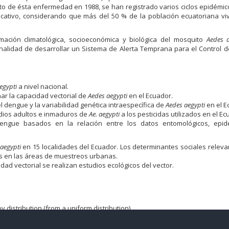
o de ésta enfermedad en 1988, se han registrado varios ciclos epidémico
cativo, considerando que más del 50 % de la población ecuatoriana vi
mación climatológica, socioeconómica y biológica del mosquito
Aedes a
nalidad de desarrollar un Sistema de Alerta Temprana para el Control d
egypti
a nivel nacional.
ar la capacidad vectorial de
Aedes aegypti
en el Ecuador.
el dengue y la variabilidad genética intraespecífica de
Aedes aegypti
en el E
tadios adultos e inmaduros de
Ae. aegypti
a los pesticidas utilizados en el Ec
engue basados en la relación entre los datos entomológicos, epide
aegypti
en 15 localidades del Ecuador. Los determinantes sociales releva
 en las áreas de muestreos urbanas.
dad vectorial se realizan estudios ecológicos del vector.
istribution (from a uniform distribution).
n.