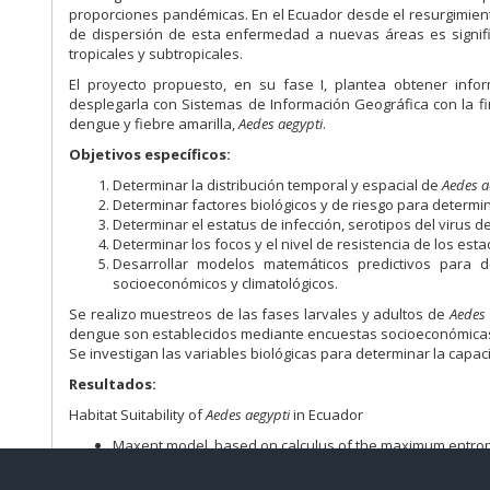
proporciones pandémicas. En el Ecuador desde el resurgimient
de dispersión de esta enfermedad a nuevas áreas es signifi
tropicales y subtropicales.
El proyecto propuesto, en su fase I, plantea obtener infor
desplegarla con Sistemas de Información Geográfica con la fi
dengue y fiebre amarilla,
Aedes aegypti
.
Objetivos específicos:
Determinar la distribución temporal y espacial de
Aedes a
Determinar factores biológicos y de riesgo para determin
Determinar el estatus de infección, serotipos del virus d
Determinar los focos y el nivel de resistencia de los es
Desarrollar modelos matemáticos predictivos para d
socioeconómicos y climatológicos.
Se realizo muestreos de las fases larvales y adultos de
Aedes 
dengue son establecidos mediante encuestas socioeconómicas
Se investigan las variables biológicas para determinar la capaci
Resultados:
Habitat Suitability of
Aedes aegypti
in Ecuador
Maxent model, based on calculus of the maximum entropy d
75% of the presence points for training, 25% for validatio
10 repetitions, with Bootstrapping for sensivity analysis.