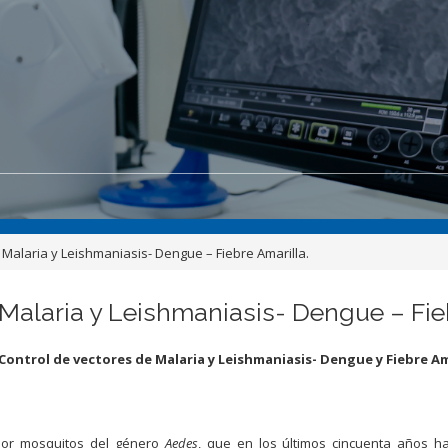
 Malaria y Leishmaniasis- Dengue – Fiebre Amarilla.
 Malaria y Leishmaniasis- Dengue – Fie
Control de vectores de Malaria y Leishmaniasis- Dengue y Fiebre Am
 por mosquitos del género
Aedes
, que en los últimos cincuenta años h