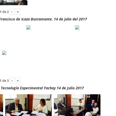
›
»
1
de
2
rancisco de Icaza Bustamante. 14 de julio del 2017
›
»
1
de
3
y Tecnología Experimental Yachay 14 de Julio 2017