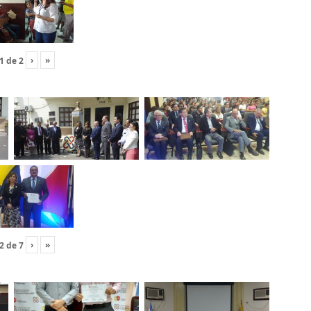
›
»
1
de
2
›
»
2
de
7