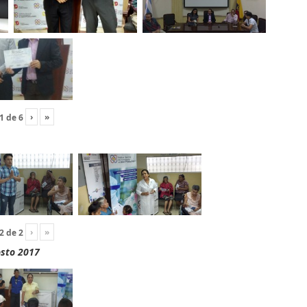
›
»
1
de
6
›
»
2
de
2
osto 2017