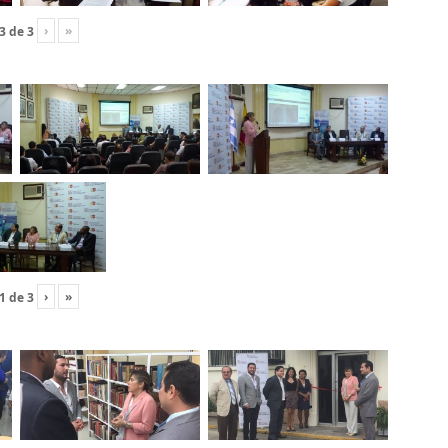
›
»
3
de
3
›
»
1
de
3