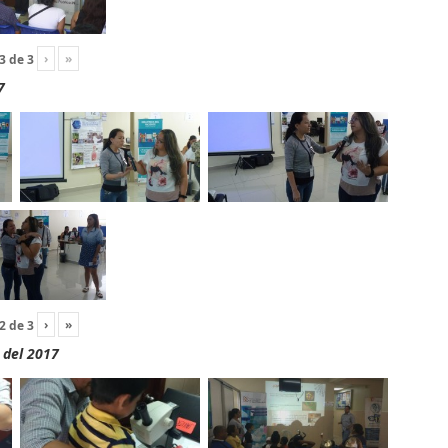
›
»
3
de
3
7
›
»
2
de
3
 del 2017