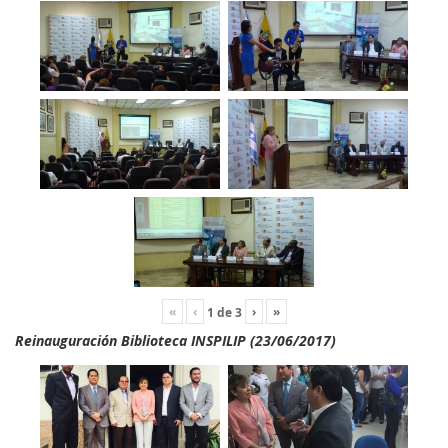
«
‹
›
»
1
de
3
Reinauguración Biblioteca INSPILIP (23/06/2017)