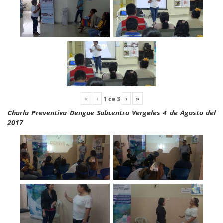
«
‹
›
»
1
de
3
Charla Preventiva Dengue Subcentro Vergeles 4 de Agosto del
2017