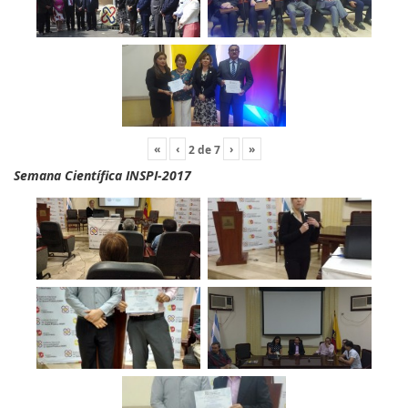
«
‹
›
»
2
de
7
Semana Científica INSPI-2017