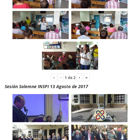
«
‹
›
»
1
de
2
Sesión Solemne INSPI 13 Agosto de 2017