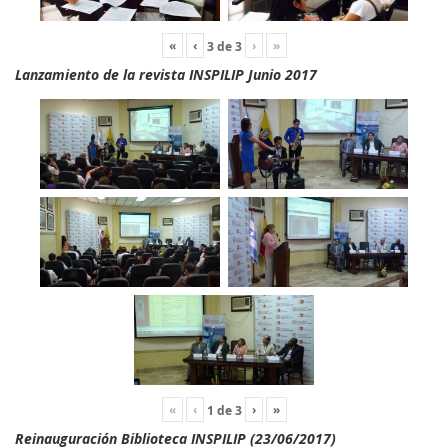
«
‹
›
»
3
de
3
Lanzamiento de la revista INSPILIP Junio 2017
«
‹
›
»
1
de
3
Reinauguración Biblioteca INSPILIP (23/06/2017)