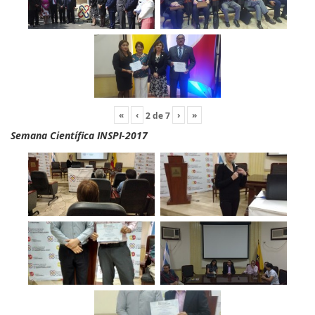
«
‹
›
»
2
de
7
Semana Científica INSPI-2017