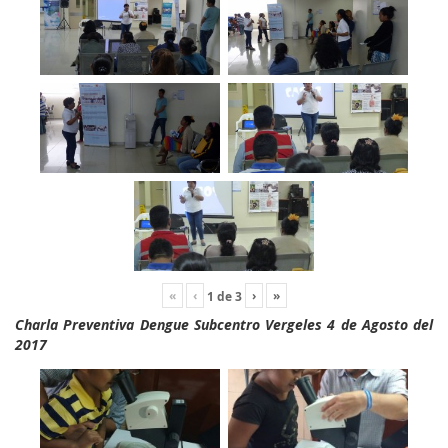
«
‹
›
»
1
de
3
Charla Preventiva Dengue Subcentro Vergeles 4 de Agosto del
2017