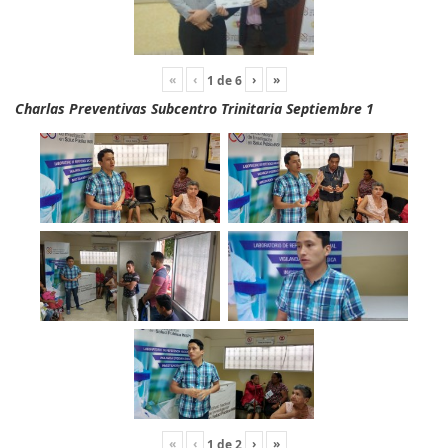
«
‹
›
»
1
de
6
Charlas Preventivas Subcentro Trinitaria Septiembre 1
«
‹
›
»
1
de
2