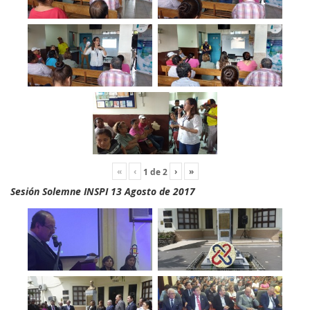
«
‹
›
»
1
de
2
Sesión Solemne INSPI 13 Agosto de 2017