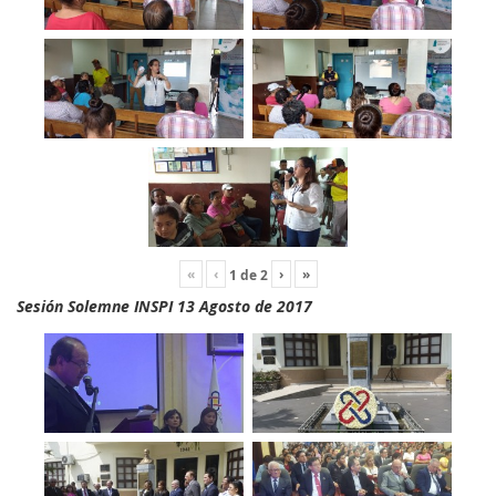
«
‹
›
»
1
de
2
Sesión Solemne INSPI 13 Agosto de 2017