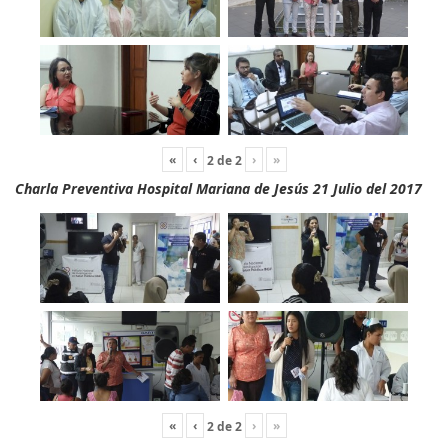
«
‹
›
»
2
de
2
Charla Preventiva Hospital Mariana de Jesús 21 Julio del 2017
«
‹
›
»
2
de
2