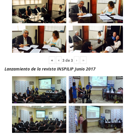
«
‹
›
»
3
de
3
Lanzamiento de la revista INSPILIP Junio 2017