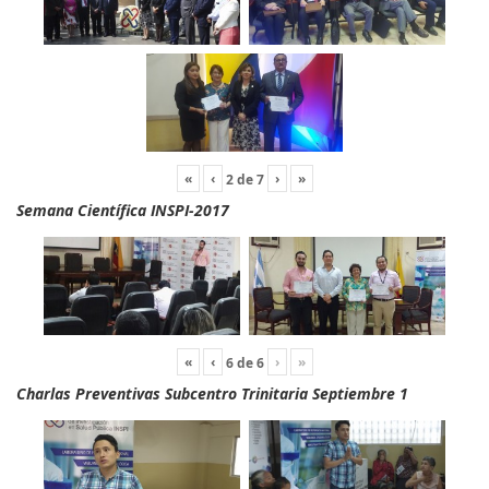
«
‹
›
»
2
de
7
Semana Científica INSPI-2017
«
‹
›
»
6
de
6
Charlas Preventivas Subcentro Trinitaria Septiembre 1