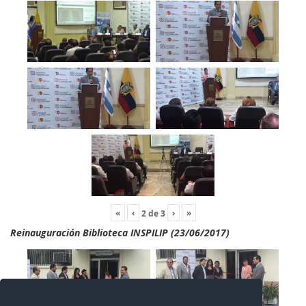
«
‹
›
»
2
de
3
Reinauguración Biblioteca INSPILIP (23/06/2017)