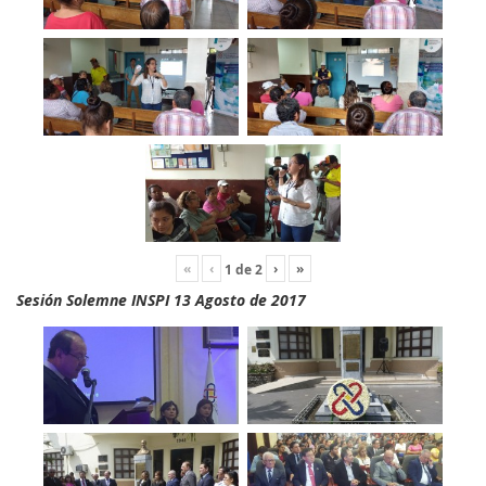
«
‹
›
»
1
de
2
Sesión Solemne INSPI 13 Agosto de 2017