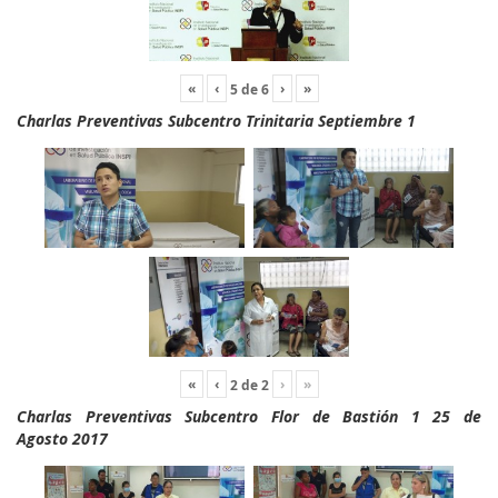
«
‹
›
»
5
de
6
Charlas Preventivas Subcentro Trinitaria Septiembre 1
«
‹
›
»
2
de
2
Charlas Preventivas Subcentro Flor de Bastión 1 25 de
Agosto 2017