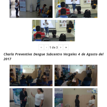
«
‹
›
»
1
de
3
Charla Preventiva Dengue Subcentro Vergeles 4 de Agosto del
2017