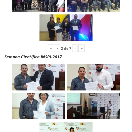
«
‹
›
»
2
de
7
Semana Científica INSPI-2017