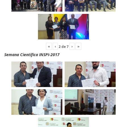
«
‹
›
»
2
de
7
Semana Científica INSPI-2017