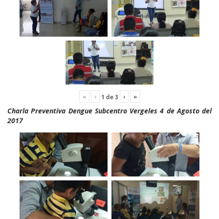
«
‹
›
»
1
de
3
Charla Preventiva Dengue Subcentro Vergeles 4 de Agosto del
2017