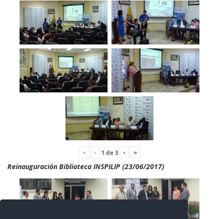
«
‹
›
»
1
de
3
Reinauguración Biblioteca INSPILIP (23/06/2017)