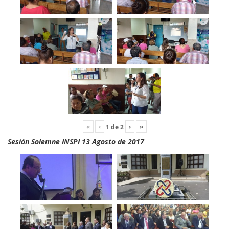
«
‹
›
»
1
de
2
Sesión Solemne INSPI 13 Agosto de 2017