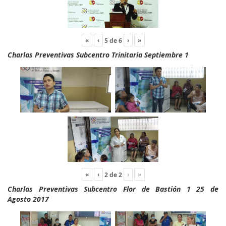
«
‹
›
»
5
de
6
Charlas Preventivas Subcentro Trinitaria Septiembre 1
«
‹
›
»
2
de
2
Charlas Preventivas Subcentro Flor de Bastión 1 25 de
Agosto 2017