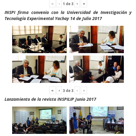
«
‹
›
»
1
de
3
INSPI firma convenio con la Universidad de Investigación y
Tecnología Experimental Yachay 14 de Julio 2017
«
‹
›
»
3
de
3
Lanzamiento de la revista INSPILIP Junio 2017