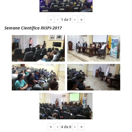
«
‹
›
»
1
de
7
Semana Científica INSPI-2017
«
‹
›
»
4
de
6