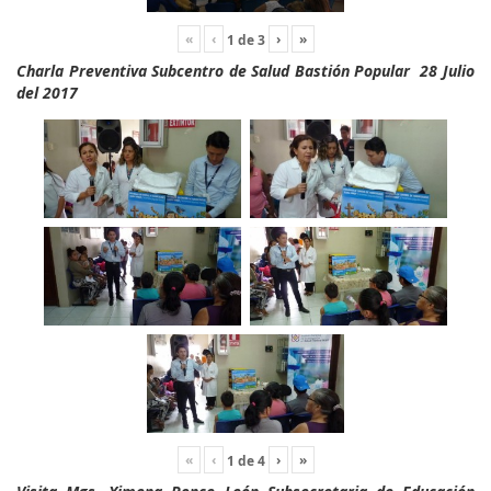
«
‹
›
»
1
de
3
Charla Preventiva Subcentro de Salud Bastión Popular 28 Julio
del 2017
«
‹
›
»
1
de
4