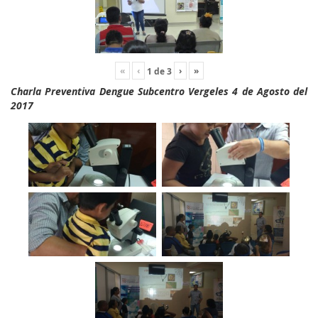
«
‹
›
»
1
de
3
Charla Preventiva Dengue Subcentro Vergeles 4 de Agosto del
2017