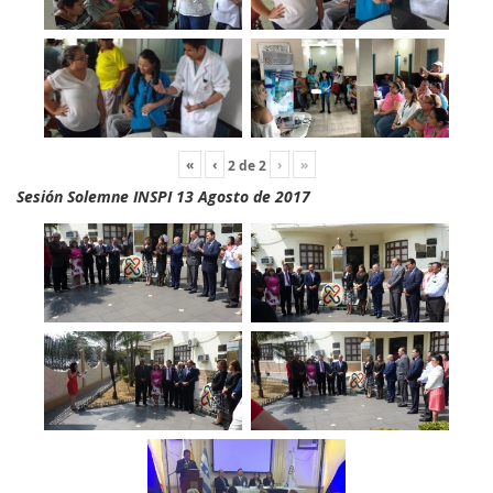
«
‹
›
»
2
de
2
Sesión Solemne INSPI 13 Agosto de 2017