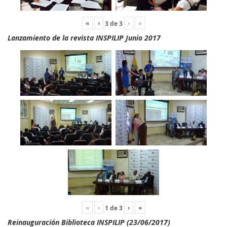
«
‹
›
»
3
de
3
Lanzamiento de la revista INSPILIP Junio 2017
«
‹
›
»
1
de
3
Reinauguración Biblioteca INSPILIP (23/06/2017)