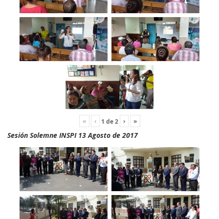
«
‹
›
»
1
de
2
Sesión Solemne INSPI 13 Agosto de 2017