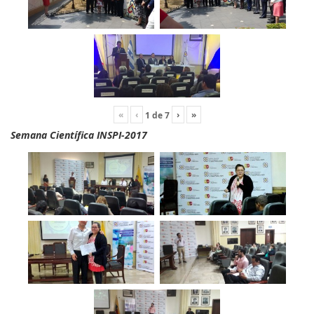
«
‹
›
»
1
de
7
Semana Científica INSPI-2017