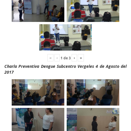
«
‹
›
»
1
de
3
Charla Preventiva Dengue Subcentro Vergeles 4 de Agosto del
2017