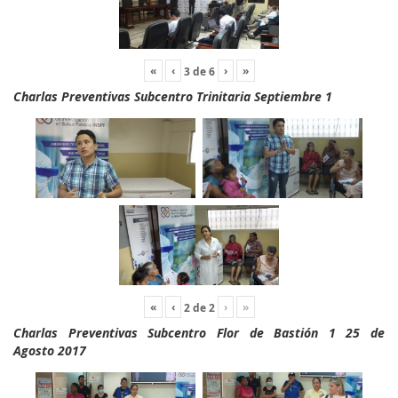
«
‹
›
»
3
de
6
Charlas Preventivas Subcentro Trinitaria Septiembre 1
«
‹
›
»
2
de
2
Charlas Preventivas Subcentro Flor de Bastión 1 25 de
Agosto 2017