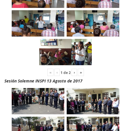
«
‹
›
»
1
de
2
Sesión Solemne INSPI 13 Agosto de 2017