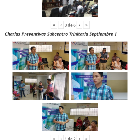
«
‹
›
»
3
de
6
Charlas Preventivas Subcentro Trinitaria Septiembre 1
«
‹
›
»
1
de
2