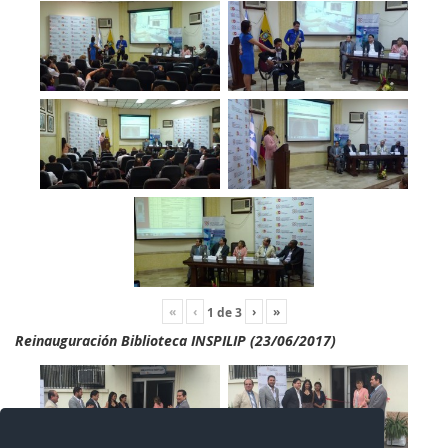
«
‹
›
»
1
de
3
Reinauguración Biblioteca INSPILIP (23/06/2017)