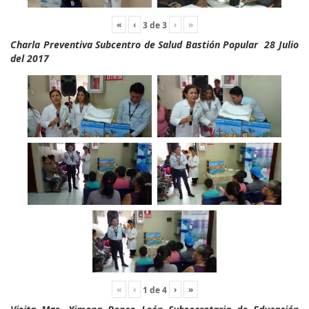
«
‹
›
»
3
de
3
Charla Preventiva Subcentro de Salud Bastión Popular 28 Julio
del 2017
«
‹
›
»
1
de
4