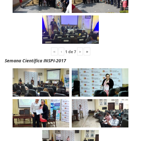
«
‹
›
»
1
de
7
Semana Científica INSPI-2017