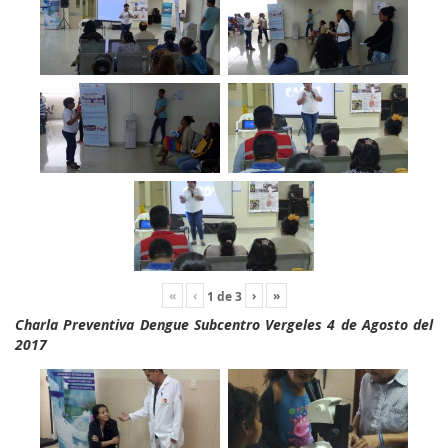
«
‹
›
»
1
de
3
Charla Preventiva Dengue Subcentro Vergeles 4 de Agosto del
2017