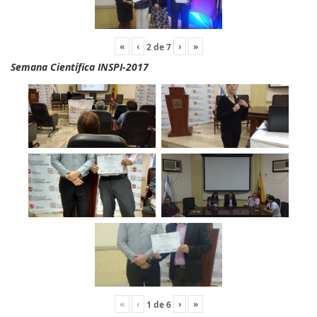
«
‹
›
»
2
de
7
Semana Científica INSPI-2017
«
‹
›
»
1
de
6