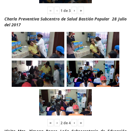
«
‹
›
»
1
de
3
Charla Preventiva Subcentro de Salud Bastión Popular 28 Julio
del 2017
«
‹
›
»
2
de
4