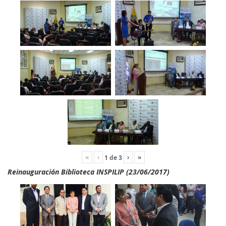
«
‹
›
»
1
de
3
Reinauguración Biblioteca INSPILIP (23/06/2017)