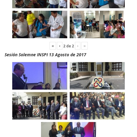
«
‹
›
»
2
de
2
Sesión Solemne INSPI 13 Agosto de 2017