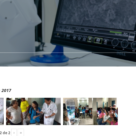
e 2017
›
»
2
de
2