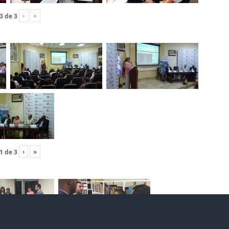
›
»
3
de
3
›
»
1
de
3