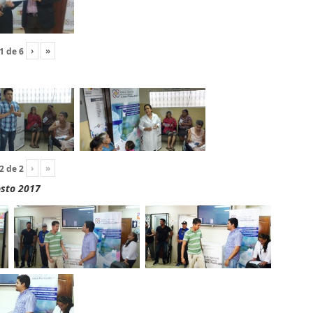
›
»
1
de
6
›
»
2
de
2
osto 2017