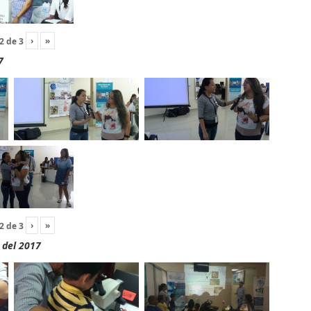
›
»
2
de
3
7
›
»
2
de
3
 del 2017