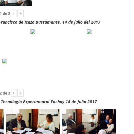
›
»
1
de
2
rancisco de Icaza Bustamante. 14 de julio del 2017
›
»
2
de
3
y Tecnología Experimental Yachay 14 de Julio 2017