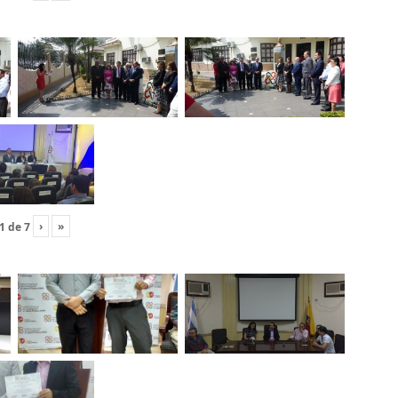
›
»
1
de
7