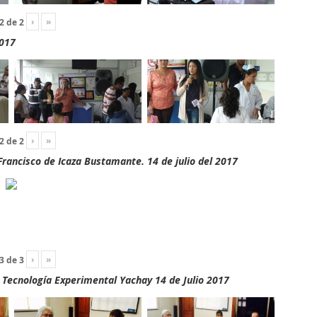
›
»
2
de
2
2017
›
»
2
de
2
rancisco de Icaza Bustamante. 14 de julio del 2017
›
»
3
de
3
y Tecnología Experimental Yachay 14 de Julio 2017