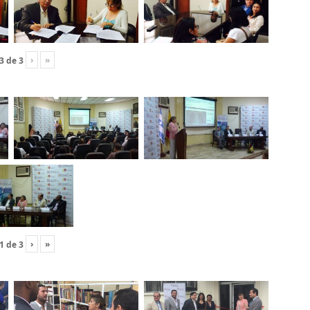
›
»
3
de
3
›
»
1
de
3