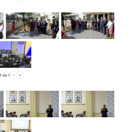
›
»
1
de
7