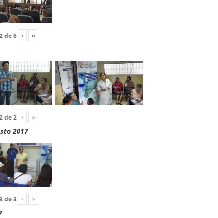
›
»
2
de
6
›
»
2
de
2
osto 2017
›
»
3
de
3
7