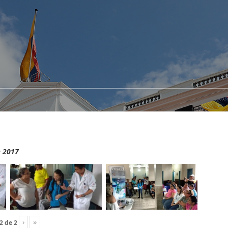
e 2017
›
»
2
de
2