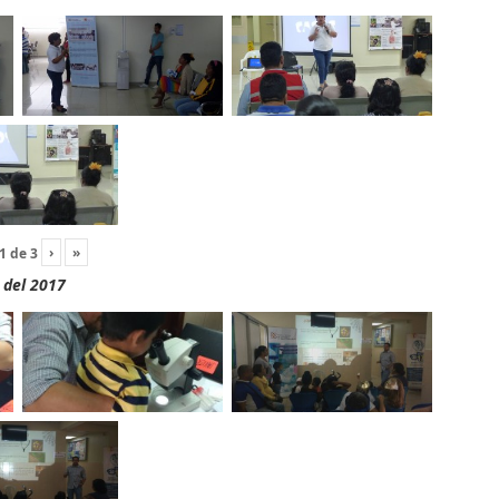
›
»
1
de
3
 del 2017