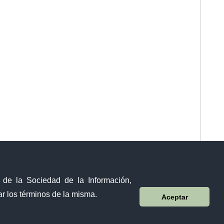
y de la Sociedad de la Información,
r los términos de la misma.
Aceptar
Sistema Nacional de Información (SNI)