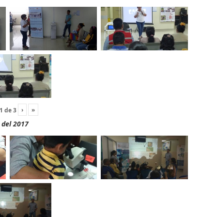
›
»
1
de
3
 del 2017