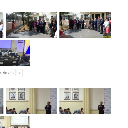
›
»
1
de
7