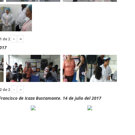
›
»
1
de
2
2017
›
»
2
de
2
rancisco de Icaza Bustamante. 14 de julio del 2017