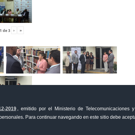
›
»
1
de
3
12-2019
, emitido por el Ministerio de Telecomunicaciones 
›
»
1
de
2
personales. Para continuar navegando en este sitio debe acepta
Portal Trámites Ciudadanos