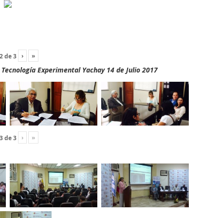
›
»
2
de
3
y Tecnología Experimental Yachay 14 de Julio 2017
›
»
3
de
3