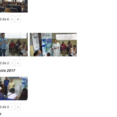
›
»
2
de
6
›
»
2
de
2
osto 2017
›
»
3
de
3
7