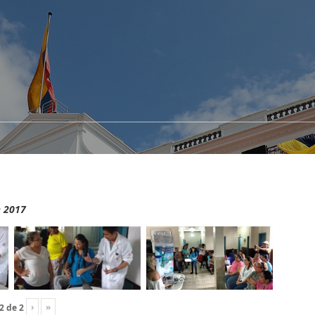
e 2017
›
»
2
de
2