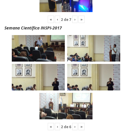
«
‹
›
»
2
de
7
Semana Científica INSPI-2017
«
‹
›
»
2
de
6