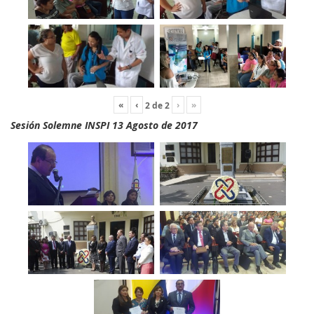
«
‹
›
»
2
de
2
Sesión Solemne INSPI 13 Agosto de 2017