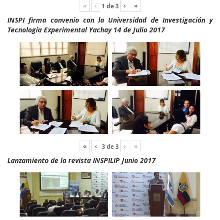
«
‹
›
»
1
de
3
INSPI firma convenio con la Universidad de Investigación y
Tecnología Experimental Yachay 14 de Julio 2017
«
‹
›
»
3
de
3
Lanzamiento de la revista INSPILIP Junio 2017