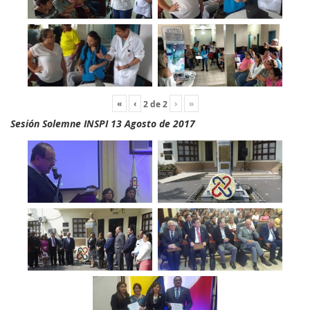
«
‹
›
»
2
de
2
Sesión Solemne INSPI 13 Agosto de 2017