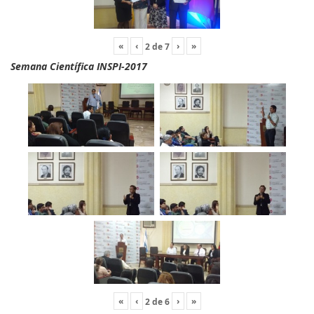
«
‹
›
»
2
de
7
Semana Científica INSPI-2017
«
‹
›
»
2
de
6