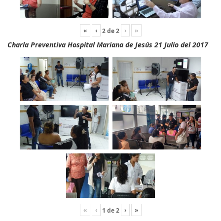
«
‹
›
»
2
de
2
Charla Preventiva Hospital Mariana de Jesús 21 Julio del 2017
«
‹
›
»
1
de
2