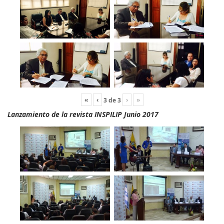
«
‹
›
»
3
de
3
Lanzamiento de la revista INSPILIP Junio 2017