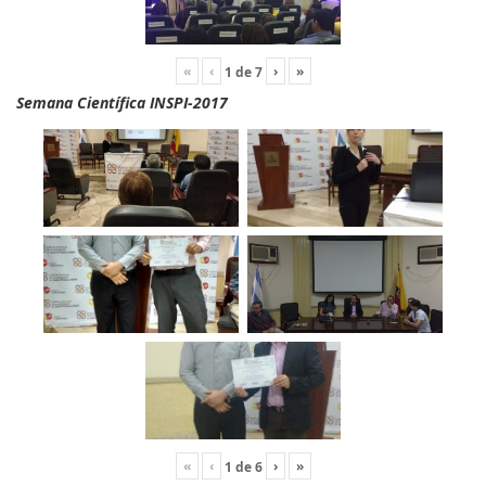
«
‹
›
»
1
de
7
Semana Científica INSPI-2017
«
‹
›
»
1
de
6