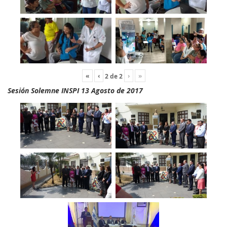
«
‹
›
»
2
de
2
Sesión Solemne INSPI 13 Agosto de 2017