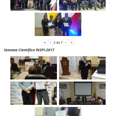
«
‹
›
»
2
de
7
Semana Científica INSPI-2017