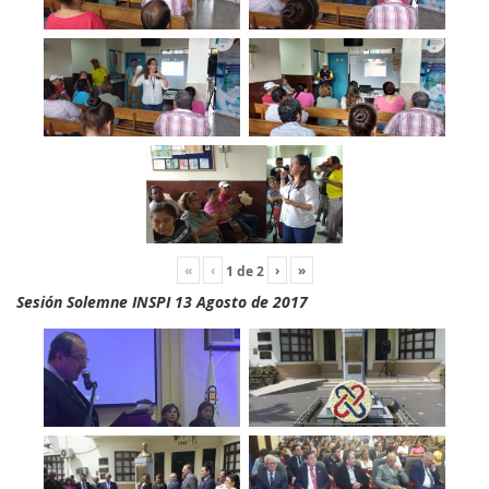
«
‹
›
»
1
de
2
Sesión Solemne INSPI 13 Agosto de 2017