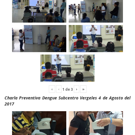
«
‹
›
»
1
de
3
Charla Preventiva Dengue Subcentro Vergeles 4 de Agosto del
2017