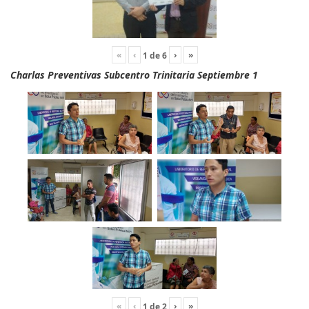
«
‹
›
»
1
de
6
Charlas Preventivas Subcentro Trinitaria Septiembre 1
«
‹
›
»
1
de
2