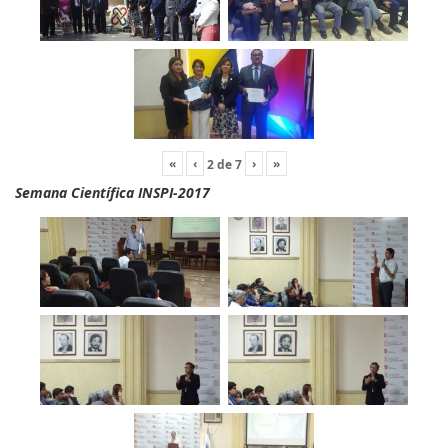
«
‹
›
»
2
de
7
Semana Científica INSPI-2017