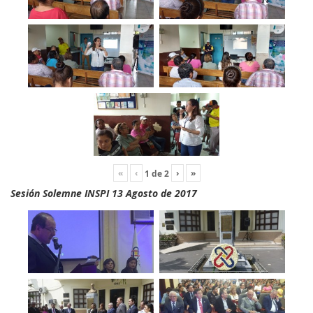
«
‹
›
»
1
de
2
Sesión Solemne INSPI 13 Agosto de 2017