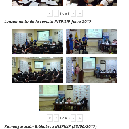
«
‹
›
»
3
de
3
Lanzamiento de la revista INSPILIP Junio 2017
«
‹
›
»
1
de
3
Reinauguración Biblioteca INSPILIP (23/06/2017)