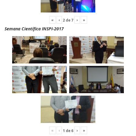
«
‹
›
»
2
de
7
Semana Científica INSPI-2017
«
‹
›
»
1
de
6