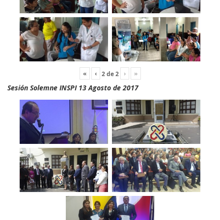
«
‹
›
»
2
de
2
Sesión Solemne INSPI 13 Agosto de 2017