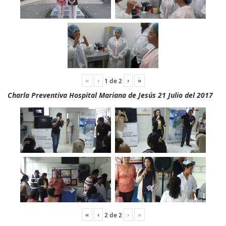
«
‹
›
»
1
de
2
Charla Preventiva Hospital Mariana de Jesús 21 Julio del 2017
«
‹
›
»
2
de
2