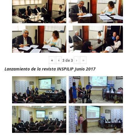
«
‹
›
»
3
de
3
Lanzamiento de la revista INSPILIP Junio 2017