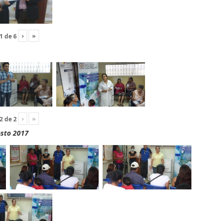
›
»
1
de
6
›
»
2
de
2
osto 2017