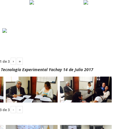
›
»
1
de
3
y Tecnología Experimental Yachay 14 de Julio 2017
›
»
3
de
3