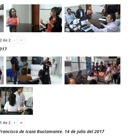
›
»
2
de
2
2017
›
»
1
de
2
rancisco de Icaza Bustamante. 14 de julio del 2017