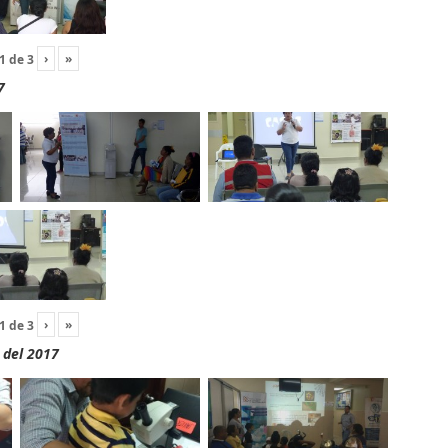
›
»
1
de
3
7
›
»
1
de
3
 del 2017