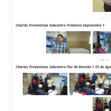
«
‹
Charlas Preventivas Subcentro Trinitaria Septiembre 1
«
‹
Charlas Preventivas Subcentro Flor de Bastión 1 25 de Ag