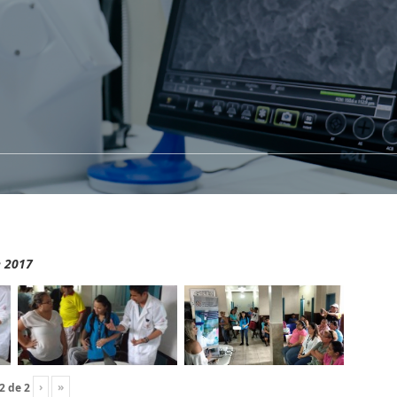
e 2017
›
»
2
de
2