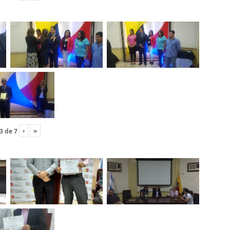
›
»
3
de
7