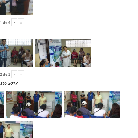
›
»
1
de
6
›
»
2
de
2
osto 2017