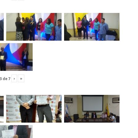
›
»
3
de
7