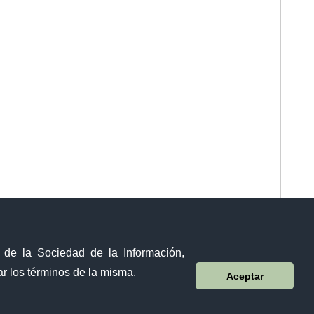
y de la Sociedad de la Información,
r los términos de la misma.
Aceptar
Sistema Nacional de Información (SNI)