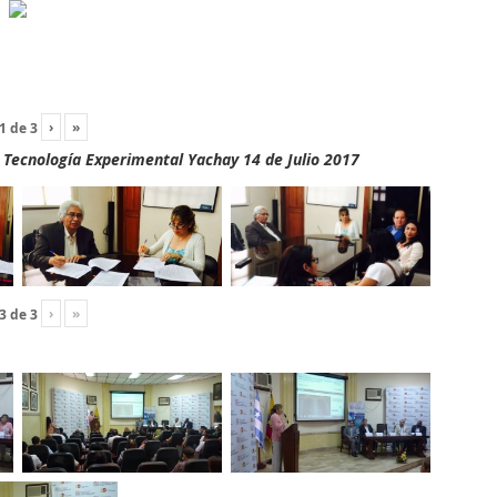
›
»
1
de
3
y Tecnología Experimental Yachay 14 de Julio 2017
›
»
3
de
3