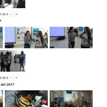
›
»
1
de
3
7
›
»
2
de
3
 del 2017