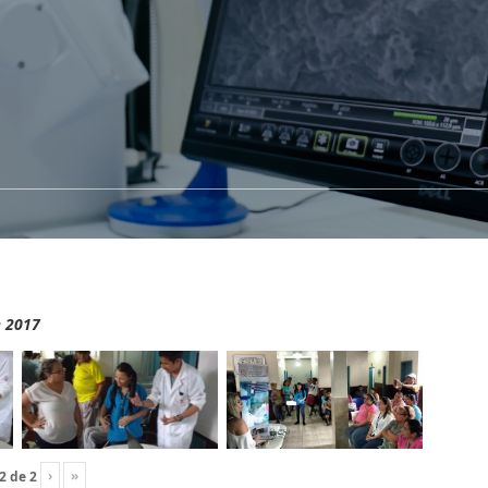
e 2017
›
»
2
de
2