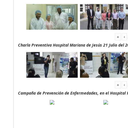
«
‹
Charla Preventiva Hospital Mariana de Jesús 21 Julio del 
«
‹
Campaña de Prevención de Enfermedades, en el Hospital F