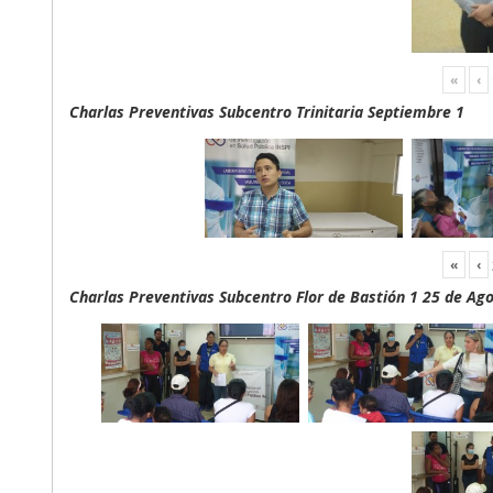
«
‹
Charlas Preventivas Subcentro Trinitaria Septiembre 1
«
‹
Charlas Preventivas Subcentro Flor de Bastión 1 25 de Ag