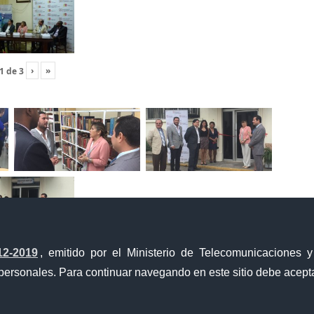
›
»
1
de
3
12-2019
, emitido por el Ministerio de Telecomunicaciones 
›
»
1
de
2
personales. Para continuar navegando en este sitio debe acepta
Portal Trámites Ciudadanos