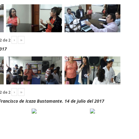
›
»
2
de
2
2017
›
»
2
de
2
rancisco de Icaza Bustamante. 14 de julio del 2017