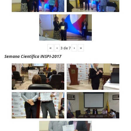
«
‹
›
»
3
de
7
Semana Científica INSPI-2017