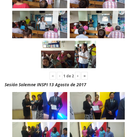
«
‹
›
»
1
de
2
Sesión Solemne INSPI 13 Agosto de 2017