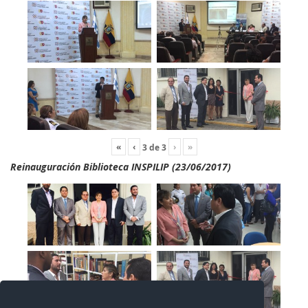
«
‹
›
»
3
de
3
Reinauguración Biblioteca INSPILIP (23/06/2017)