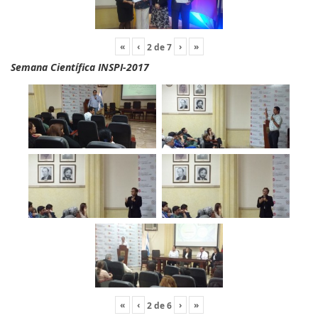
«
‹
›
»
2
de
7
Semana Científica INSPI-2017
«
‹
›
»
2
de
6