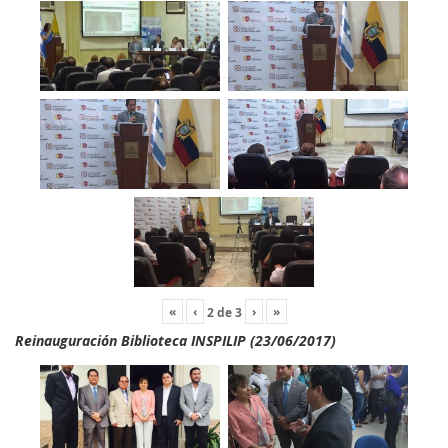
«
‹
›
»
2
de
3
Reinauguración Biblioteca INSPILIP (23/06/2017)