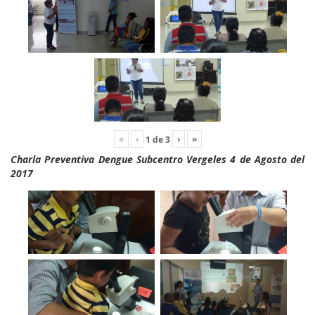
«
‹
›
»
1
de
3
Charla Preventiva Dengue Subcentro Vergeles 4 de Agosto del
2017