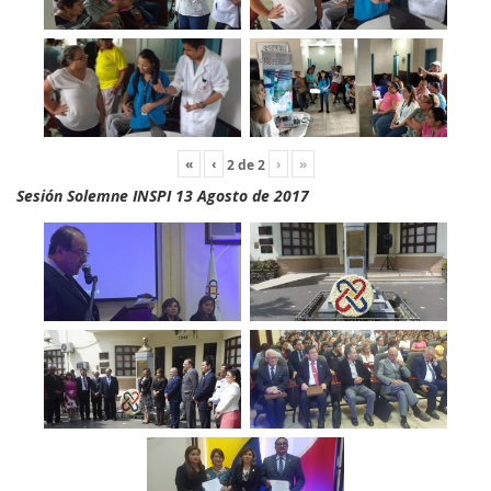
«
‹
›
»
2
de
2
Sesión Solemne INSPI 13 Agosto de 2017