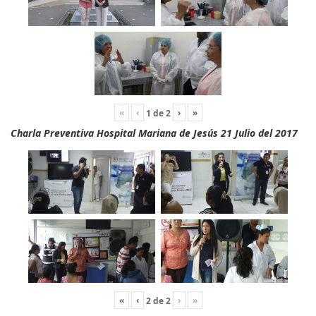
«
‹
›
»
1
de
2
Charla Preventiva Hospital Mariana de Jesús 21 Julio del 2017
«
‹
›
»
2
de
2