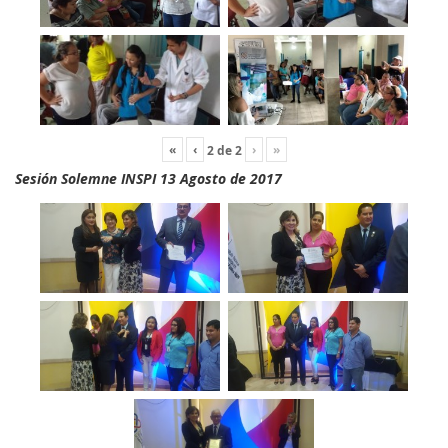
«
‹
›
»
2
de
2
Sesión Solemne INSPI 13 Agosto de 2017