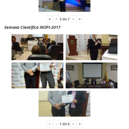
«
‹
›
»
3
de
7
Semana Científica INSPI-2017
«
‹
›
»
1
de
6