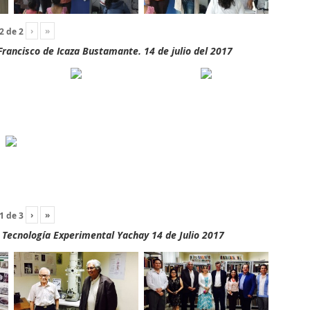
›
»
2
de
2
rancisco de Icaza Bustamante. 14 de julio del 2017
›
»
1
de
3
y Tecnología Experimental Yachay 14 de Julio 2017