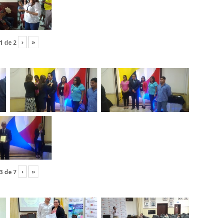
›
»
1
de
2
›
»
3
de
7