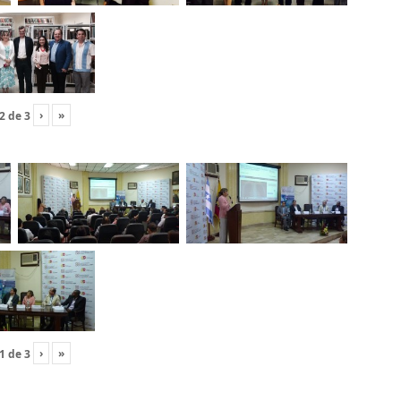
›
»
2
de
3
›
»
1
de
3