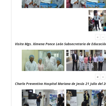
«
‹
Visita Mgs. Ximena Ponce León Subsecretaria de Educación 
«
‹
Charla Preventiva Hospital Mariana de Jesús 21 Julio del 