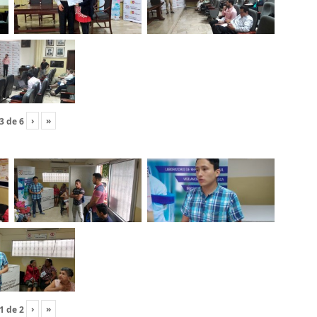
›
»
3
de
6
›
»
1
de
2