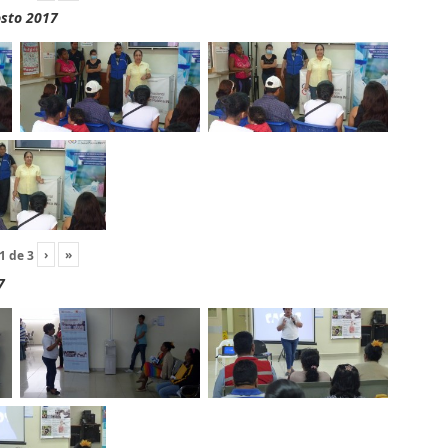
osto 2017
›
»
1
de
3
7