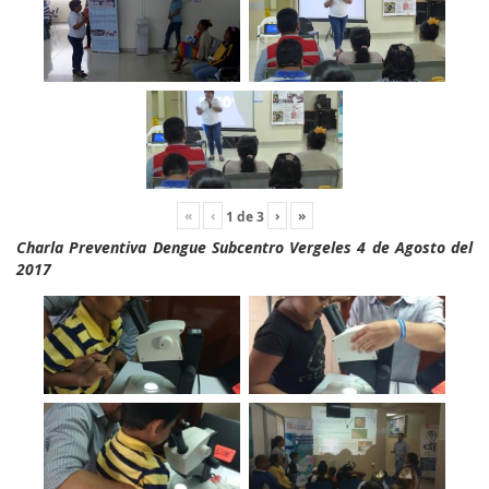
«
‹
›
»
1
de
3
Charla Preventiva Dengue Subcentro Vergeles 4 de Agosto del
2017