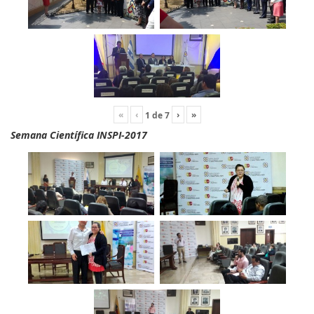
«
‹
›
»
1
de
7
Semana Científica INSPI-2017