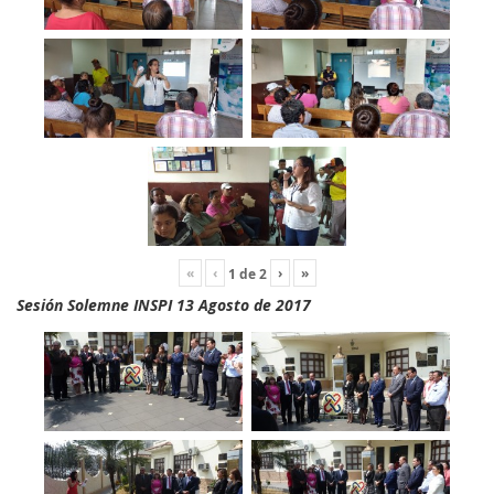
«
‹
›
»
1
de
2
Sesión Solemne INSPI 13 Agosto de 2017