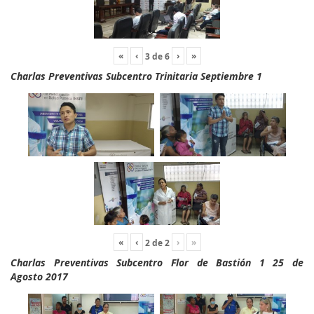
«
‹
›
»
3
de
6
Charlas Preventivas Subcentro Trinitaria Septiembre 1
«
‹
›
»
2
de
2
Charlas Preventivas Subcentro Flor de Bastión 1 25 de
Agosto 2017