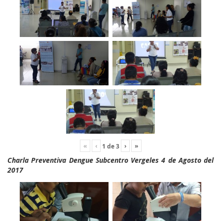
«
‹
›
»
1
de
3
Charla Preventiva Dengue Subcentro Vergeles 4 de Agosto del
2017