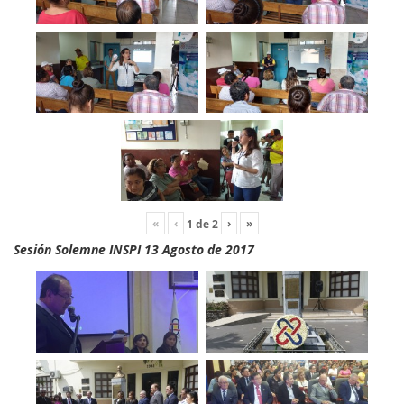
«
‹
›
»
1
de
2
Sesión Solemne INSPI 13 Agosto de 2017