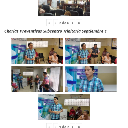
«
‹
›
»
2
de
6
Charlas Preventivas Subcentro Trinitaria Septiembre 1
«
‹
›
»
1
de
2