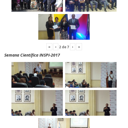
«
‹
›
»
2
de
7
Semana Científica INSPI-2017