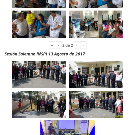
«
‹
›
»
2
de
2
Sesión Solemne INSPI 13 Agosto de 2017