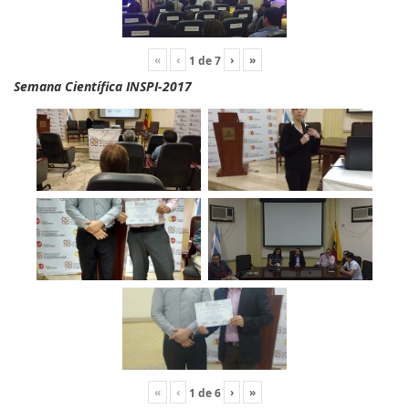
«
‹
›
»
1
de
7
Semana Científica INSPI-2017
«
‹
›
»
1
de
6