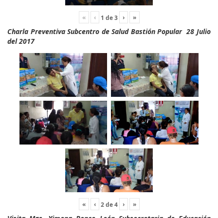
«
‹
›
»
1
de
3
Charla Preventiva Subcentro de Salud Bastión Popular 28 Julio
del 2017
«
‹
›
»
2
de
4