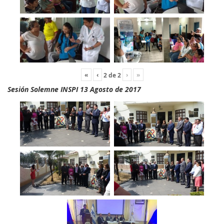
«
‹
›
»
2
de
2
Sesión Solemne INSPI 13 Agosto de 2017