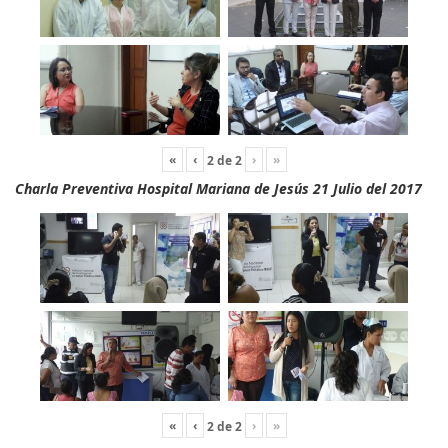
«
‹
›
»
2
de
2
Charla Preventiva Hospital Mariana de Jesús 21 Julio del 2017
«
‹
›
»
2
de
2