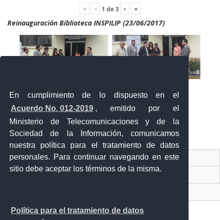
«
‹
›
»
1
de
3
Reinauguración Biblioteca INSPILIP (23/06/2017)
En cumplimiento de lo dispuesto en el
Acuerdo No. 012-2019
, emitido por el
Ministerio de Telecomunicaciones y de la
Sociedad de la Información, comunicamos
«
‹
›
»
2
de
2
nuestra política para el tratamiento de datos
personales. Para continuar navegando en este
Contacto Ciudadano Digital
sitio debe aceptar los términos de la misma.
Portal Trámites Ciudadanos
Sistema Nacional de Información (SNI)
Política para el tratamiento de datos