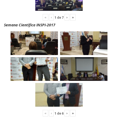
«
‹
›
»
1
de
7
Semana Científica INSPI-2017
«
‹
›
»
1
de
6