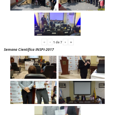
«
‹
›
»
1
de
7
Semana Científica INSPI-2017