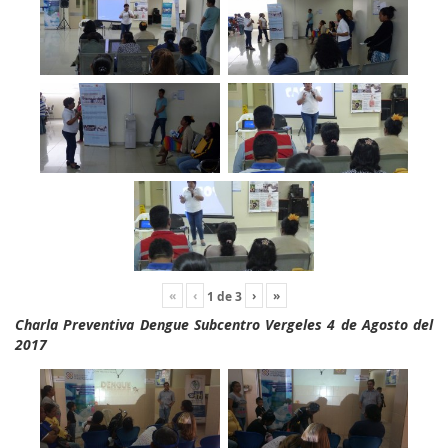
«
‹
›
»
1
de
3
Charla Preventiva Dengue Subcentro Vergeles 4 de Agosto del
2017