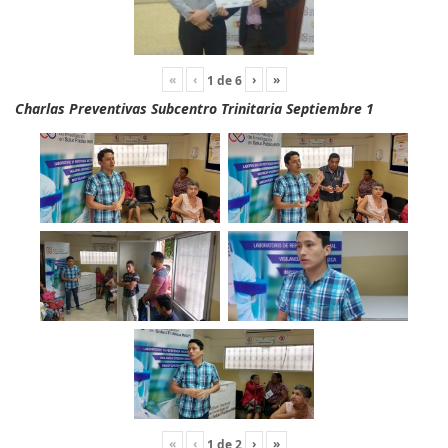
«
‹
›
»
1
de
6
Charlas Preventivas Subcentro Trinitaria Septiembre 1
«
‹
›
»
1
de
2