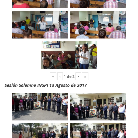
«
‹
›
»
1
de
2
Sesión Solemne INSPI 13 Agosto de 2017