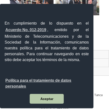
En cumplimiento de lo dispuesto en el
Acuerdo No. 012-2019
, emitido por el
Ministerio de Telecomunicaciones y de la
Sociedad de la Información, comunicamos
«
‹
›
»
1
de
2
nuestra política para el tratamiento de datos
personales. Para continuar navegando en este
Contacto Ciudadano Digital
sitio debe aceptar los términos de la misma.
Portal Trámites Ciudadanos
Sistema Nacional de Información (SNI)
Política para el tratamiento de datos
personales
Av. Julián Coronel 905 entre Esmeraldas y José Mascote Av. Juan Tanca
Aceptar
Marengo No. 100 y Av. de las Américas
Guayaquil - Ecuador
Teléfono: 04 228 8097