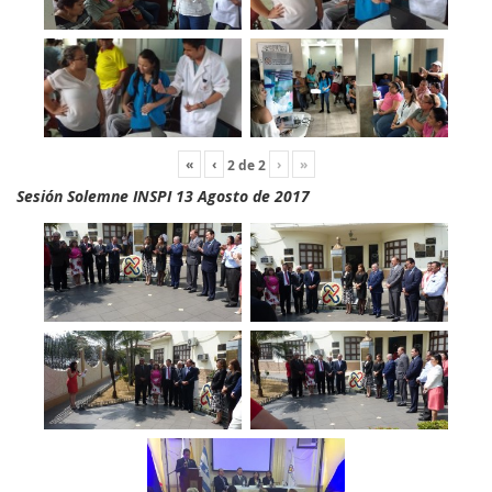
«
‹
›
»
2
de
2
Sesión Solemne INSPI 13 Agosto de 2017