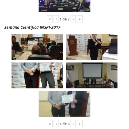
«
‹
›
»
1
de
7
Semana Científica INSPI-2017
«
‹
›
»
1
de
6