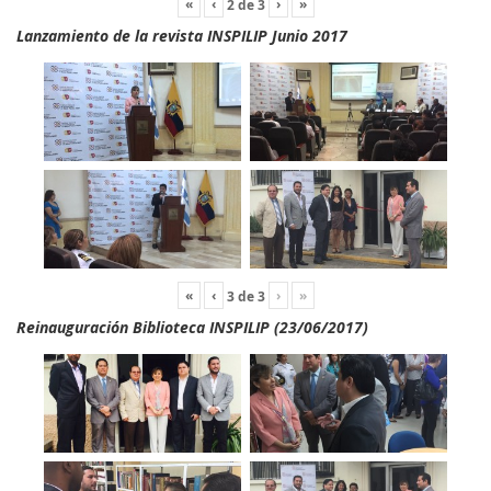
«
‹
›
»
2
de
3
Lanzamiento de la revista INSPILIP Junio 2017
«
‹
›
»
3
de
3
Reinauguración Biblioteca INSPILIP (23/06/2017)