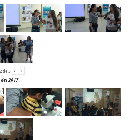
›
»
2
de
3
 del 2017