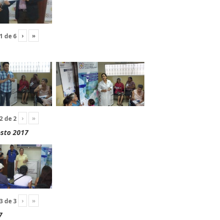
›
»
1
de
6
›
»
2
de
2
osto 2017
›
»
3
de
3
7