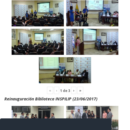
«
‹
›
»
1
de
3
Reinauguración Biblioteca INSPILIP (23/06/2017)