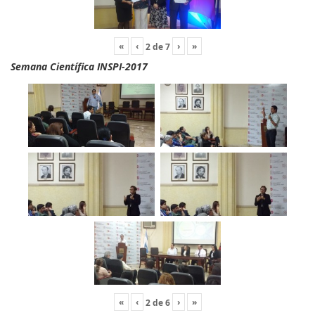
«
‹
›
»
2
de
7
Semana Científica INSPI-2017
«
‹
›
»
2
de
6