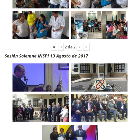
«
‹
›
»
2
de
2
Sesión Solemne INSPI 13 Agosto de 2017