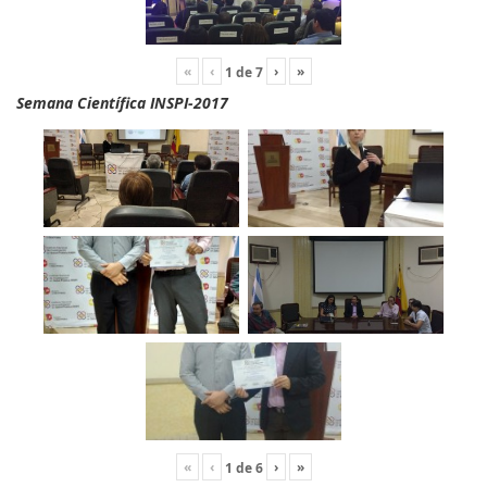
«
‹
›
»
1
de
7
Semana Científica INSPI-2017
«
‹
›
»
1
de
6