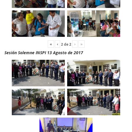
«
‹
›
»
2
de
2
Sesión Solemne INSPI 13 Agosto de 2017