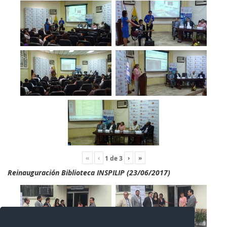
«
‹
›
»
1
de
3
Reinauguración Biblioteca INSPILIP (23/06/2017)