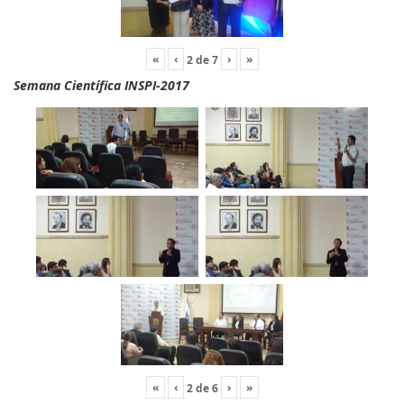
«
‹
›
»
2
de
7
Semana Científica INSPI-2017
«
‹
›
»
2
de
6