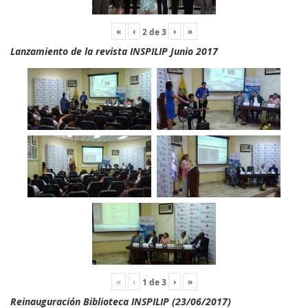
«
‹
›
»
2
de
3
Lanzamiento de la revista INSPILIP Junio 2017
«
‹
›
»
1
de
3
Reinauguración Biblioteca INSPILIP (23/06/2017)