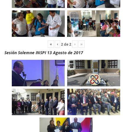
«
‹
›
»
2
de
2
Sesión Solemne INSPI 13 Agosto de 2017