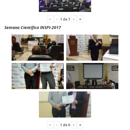
«
‹
›
»
1
de
7
Semana Científica INSPI-2017
«
‹
›
»
1
de
6