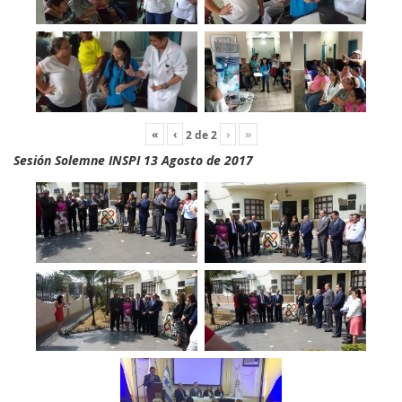
«
‹
›
»
2
de
2
Sesión Solemne INSPI 13 Agosto de 2017