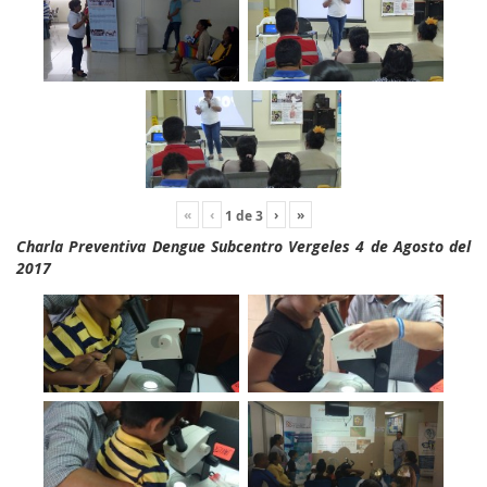
«
‹
›
»
1
de
3
Charla Preventiva Dengue Subcentro Vergeles 4 de Agosto del
2017