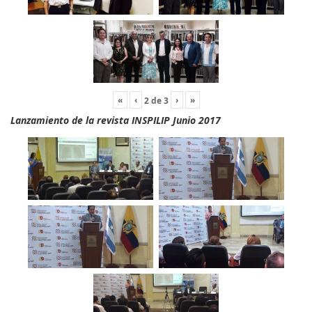
«
‹
›
»
2
de
3
Lanzamiento de la revista INSPILIP Junio 2017