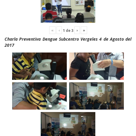
«
‹
›
»
1
de
3
Charla Preventiva Dengue Subcentro Vergeles 4 de Agosto del
2017