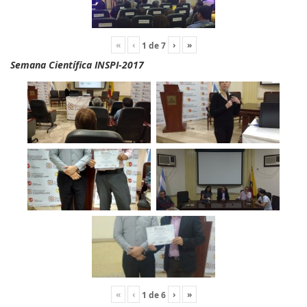
«
‹
›
»
1
de
7
Semana Científica INSPI-2017
«
‹
›
»
1
de
6