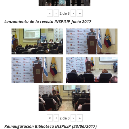
«
‹
›
»
2
de
3
Lanzamiento de la revista INSPILIP Junio 2017
«
‹
›
»
2
de
3
Reinauguración Biblioteca INSPILIP (23/06/2017)