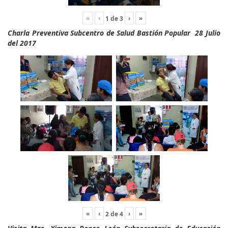
«
‹
›
»
1
de
3
Charla Preventiva Subcentro de Salud Bastión Popular 28 Julio
del 2017
«
‹
›
»
2
de
4