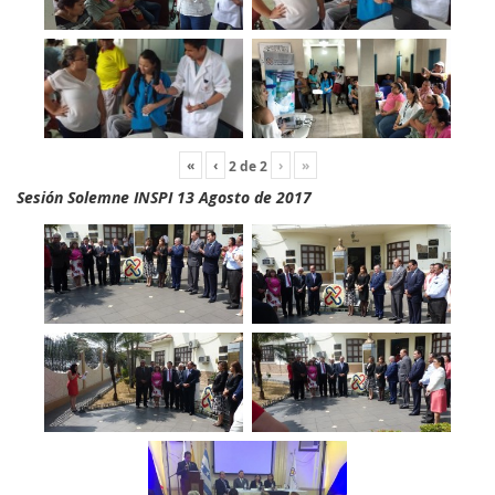
«
‹
›
»
2
de
2
Sesión Solemne INSPI 13 Agosto de 2017