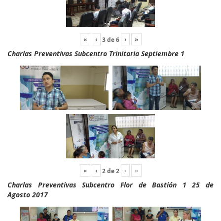
«
‹
›
»
3
de
6
Charlas Preventivas Subcentro Trinitaria Septiembre 1
«
‹
›
»
2
de
2
Charlas Preventivas Subcentro Flor de Bastión 1 25 de
Agosto 2017