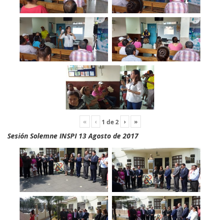
«
‹
›
»
1
de
2
Sesión Solemne INSPI 13 Agosto de 2017