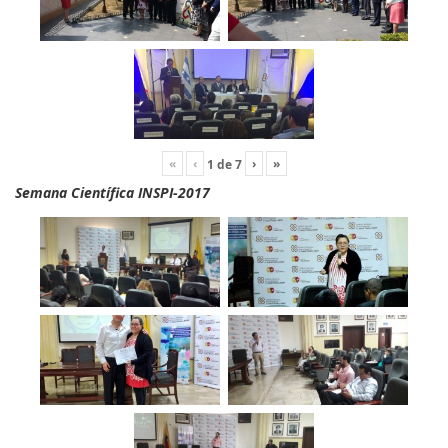
«
‹
›
»
1
de
7
Semana Científica INSPI-2017