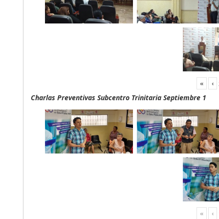
«
‹
Charlas Preventivas Subcentro Trinitaria Septiembre 1
«
‹