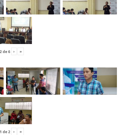
›
»
2
de
6
›
»
1
de
2