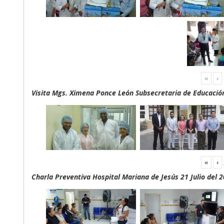
«
‹
Visita Mgs. Ximena Ponce León Subsecretaria de Educación 
«
‹
Charla Preventiva Hospital Mariana de Jesús 21 Julio del 