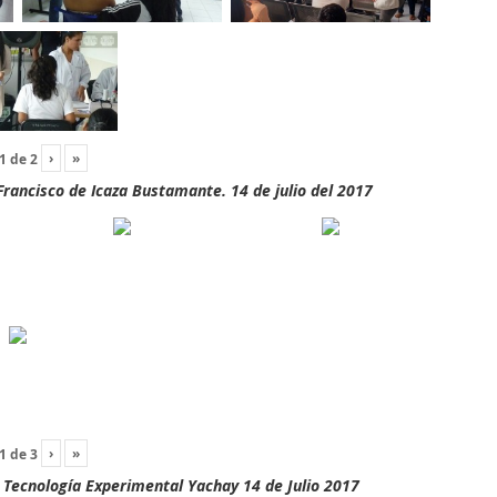
›
»
1
de
2
rancisco de Icaza Bustamante. 14 de julio del 2017
›
»
1
de
3
y Tecnología Experimental Yachay 14 de Julio 2017