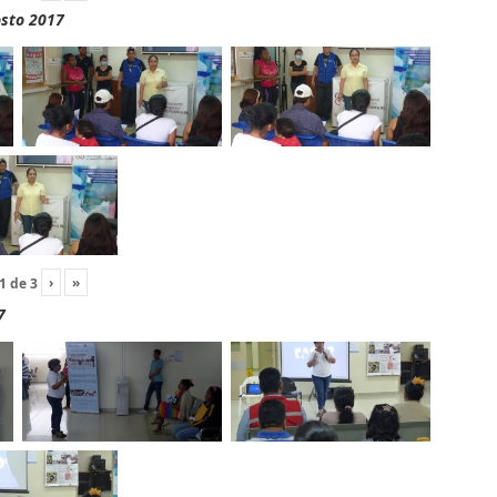
osto 2017
›
»
1
de
3
7