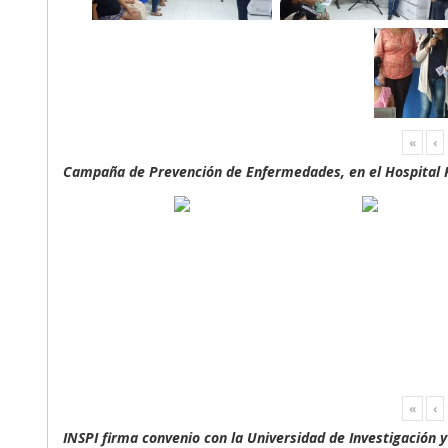
«
‹
Campaña de Prevención de Enfermedades, en el Hospital F
«
‹
INSPI firma convenio con la Universidad de Investigación 