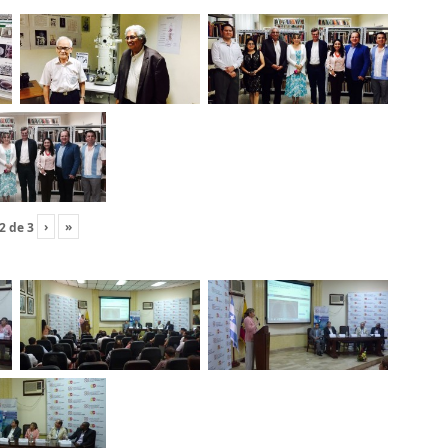
›
»
2
de
3