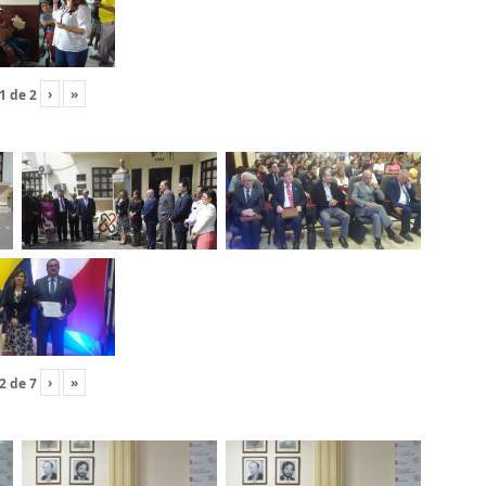
›
»
1
de
2
›
»
2
de
7