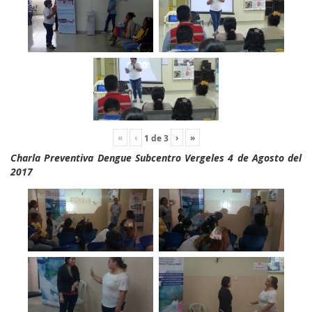
«
‹
›
»
1
de
3
Charla Preventiva Dengue Subcentro Vergeles 4 de Agosto del
2017