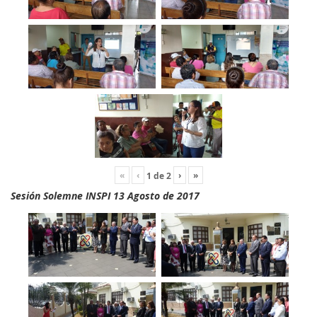
«
‹
›
»
1
de
2
Sesión Solemne INSPI 13 Agosto de 2017