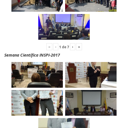
«
‹
›
»
1
de
7
Semana Científica INSPI-2017