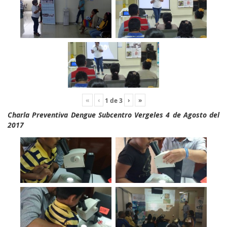
«
‹
›
»
1
de
3
Charla Preventiva Dengue Subcentro Vergeles 4 de Agosto del
2017