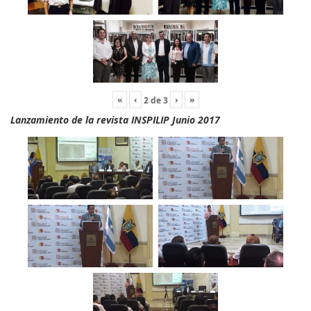
«
‹
›
»
2
de
3
Lanzamiento de la revista INSPILIP Junio 2017