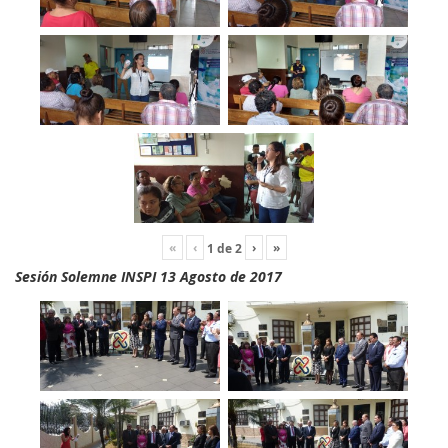
«
‹
›
»
1
de
2
Sesión Solemne INSPI 13 Agosto de 2017