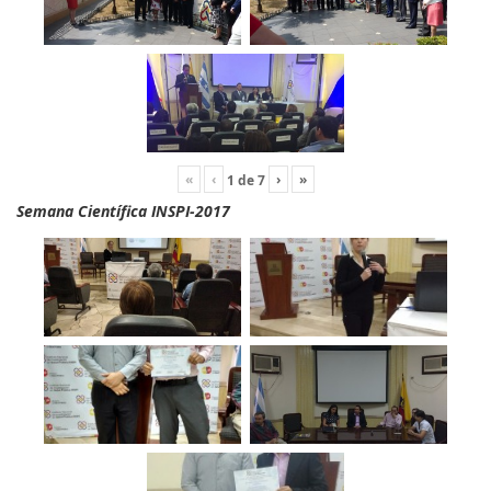
«
‹
›
»
1
de
7
Semana Científica INSPI-2017