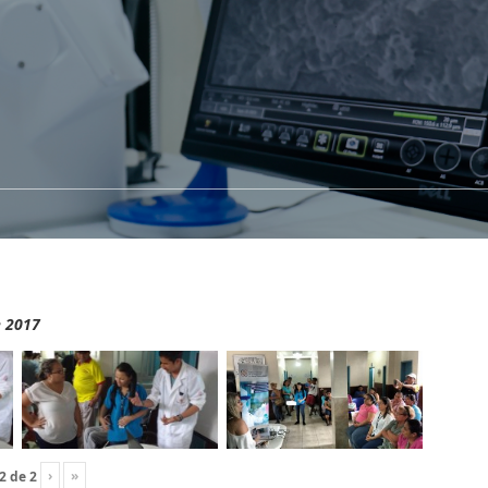
e 2017
›
»
2
de
2