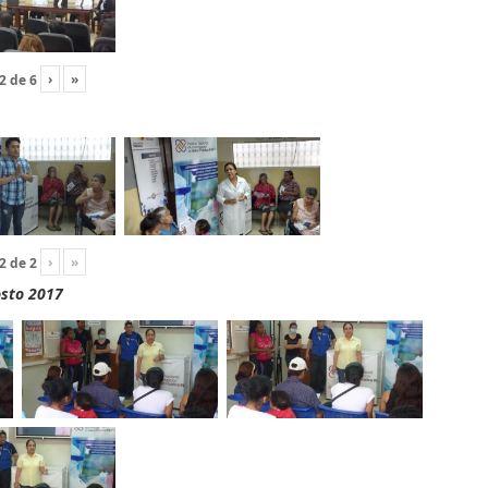
›
»
2
de
6
›
»
2
de
2
osto 2017