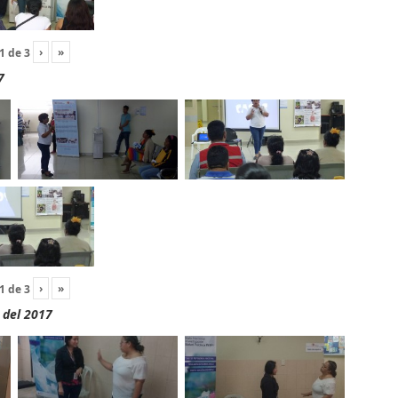
›
»
1
de
3
7
›
»
1
de
3
 del 2017