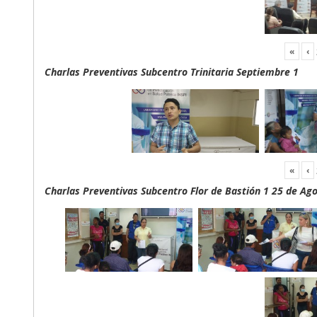
«
‹
Charlas Preventivas Subcentro Trinitaria Septiembre 1
«
‹
Charlas Preventivas Subcentro Flor de Bastión 1 25 de Ag