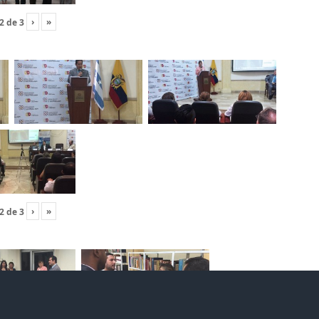
›
»
2
de
3
›
»
2
de
3