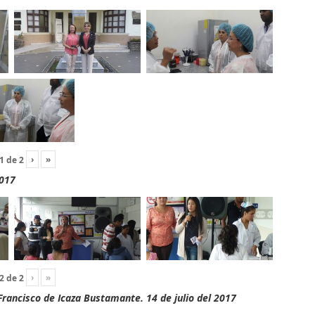
›
»
1
de
2
2017
›
»
2
de
2
rancisco de Icaza Bustamante. 14 de julio del 2017