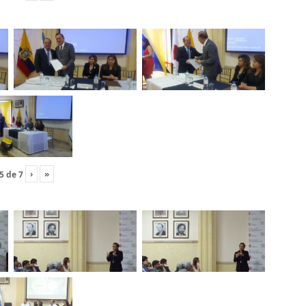
›
»
5
de
7