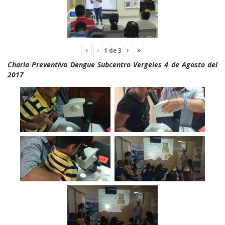
«
‹
›
»
1
de
3
Charla Preventiva Dengue Subcentro Vergeles 4 de Agosto del
2017