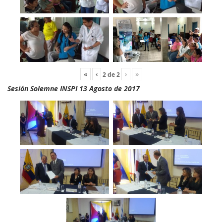
«
‹
›
»
2
de
2
Sesión Solemne INSPI 13 Agosto de 2017