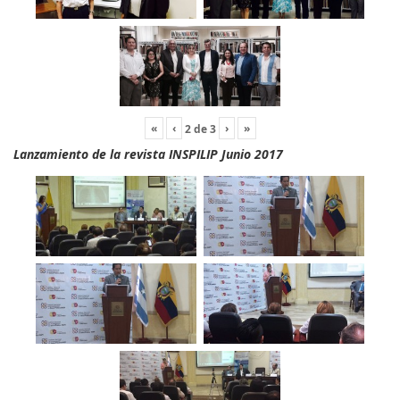
«
‹
›
»
2
de
3
Lanzamiento de la revista INSPILIP Junio 2017