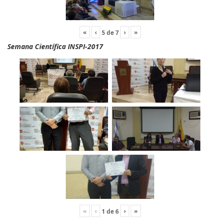
«
‹
›
»
5
de
7
Semana Científica INSPI-2017
«
‹
›
»
1
de
6