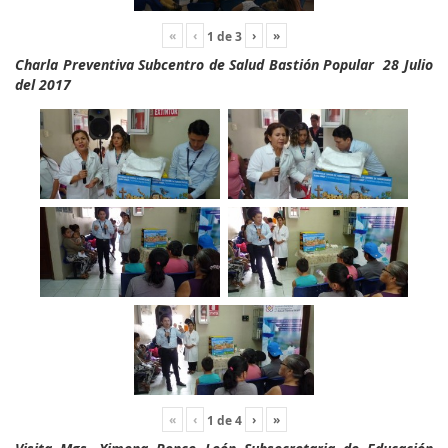
«
‹
›
»
1
de
3
Charla Preventiva Subcentro de Salud Bastión Popular 28 Julio
del 2017
«
‹
›
»
1
de
4