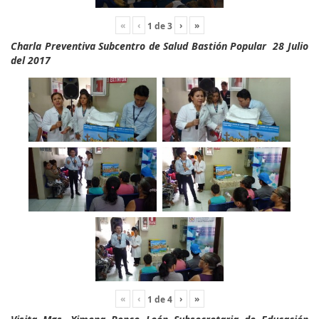
«
‹
›
»
1
de
3
Charla Preventiva Subcentro de Salud Bastión Popular 28 Julio
del 2017
«
‹
›
»
1
de
4