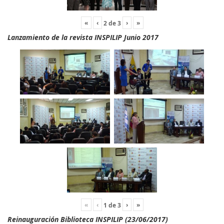
«
‹
›
»
2
de
3
Lanzamiento de la revista INSPILIP Junio 2017
«
‹
›
»
1
de
3
Reinauguración Biblioteca INSPILIP (23/06/2017)