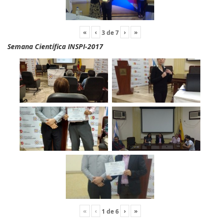
«
‹
›
»
3
de
7
Semana Científica INSPI-2017
«
‹
›
»
1
de
6