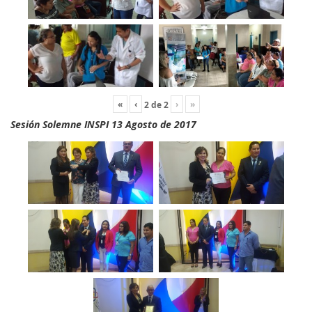
«
‹
›
»
2
de
2
Sesión Solemne INSPI 13 Agosto de 2017