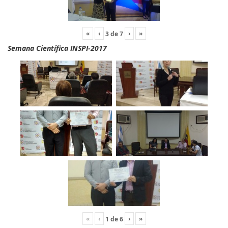
«
‹
›
»
3
de
7
Semana Científica INSPI-2017
«
‹
›
»
1
de
6