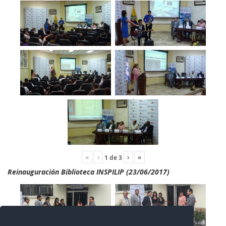
«
‹
›
»
1
de
3
Reinauguración Biblioteca INSPILIP (23/06/2017)