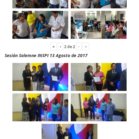
«
‹
›
»
2
de
2
Sesión Solemne INSPI 13 Agosto de 2017